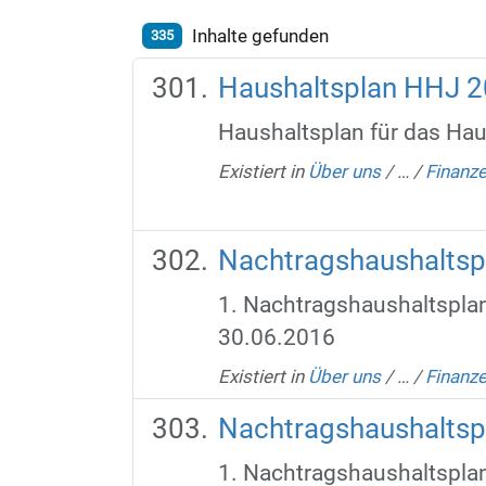
Inhalte gefunden
335
Haushaltsplan HHJ 
Haushaltsplan für das Ha
Existiert in
Über uns
/
…
/
Finanz
Nachtragshaushalts
1. Nachtragshaushaltspla
30.06.2016
Existiert in
Über uns
/
…
/
Finanz
Nachtragshaushalts
1. Nachtragshaushaltspla