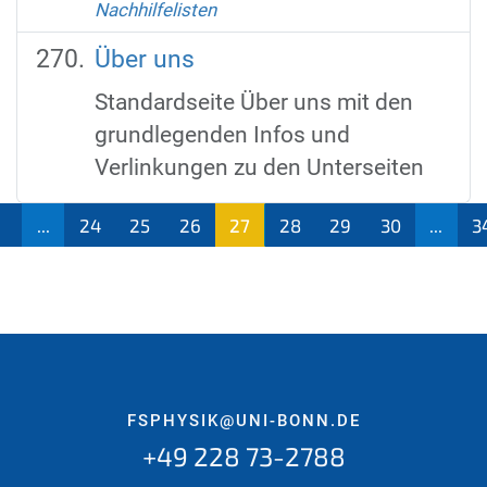
Nachhilfelisten
Über uns
Standardseite Über uns mit den
grundlegenden Infos und
Verlinkungen zu den Unterseiten
1
...
24
25
26
27
28
29
30
...
3
(aktu
ell)
FSPHYSIK@UNI-BONN.DE
+49 228 73-2788