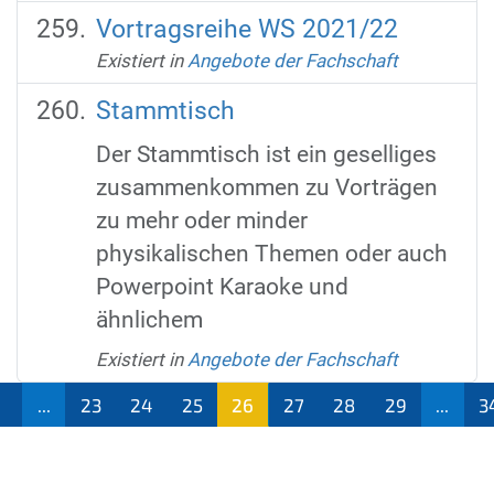
Vortragsreihe WS 2021/22
Existiert in
Angebote der Fachschaft
Stammtisch
Der Stammtisch ist ein geselliges
zusammenkommen zu Vorträgen
zu mehr oder minder
physikalischen Themen oder auch
Powerpoint Karaoke und
ähnlichem
Existiert in
Angebote der Fachschaft
1
...
23
24
25
26
27
28
29
...
3
(aktu
ell)