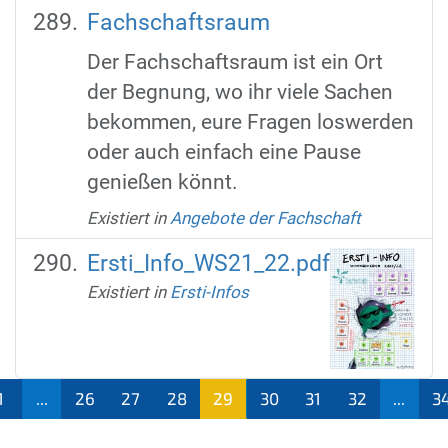
Fachschaftsraum
Der Fachschaftsraum ist ein Ort
der Begnung, wo ihr viele Sachen
bekommen, eure Fragen loswerden
oder auch einfach eine Pause
genießen könnt.
Existiert in
Angebote der Fachschaft
Ersti_Info_WS21_22.pdf
Existiert in
Ersti-Infos
1
...
26
27
28
29
30
31
32
...
3
(aktu